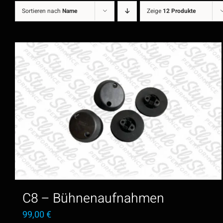
Sortieren nach
Name
Zeige
12 Produkte
C8 – Bühnenaufnahmen
99,00
€