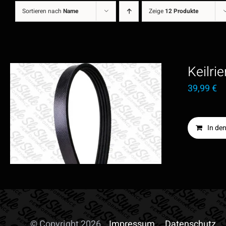
Sortieren nach
Name
Zeige
12 Produkte
Keilri
39,99
€
In de
© Copyright 2026
Impressum
Datenschutz