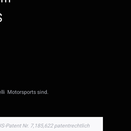
s
elli Motorsports sind.
-Patent Nr. 7,185,622 patentrechtlich