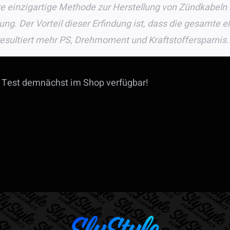
re einzigartige Methode zur Herstellung von Zündkabeln
ng. Der Vorteil dieser Erfindung ist, dass die gesamte e
esultiert mehr PS, Drehmoment und Kraftstoffersparnis.
em Test demnächst im Shop verfügbar!