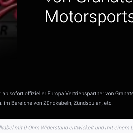
Motorsport
 ab sofort offizieller Europa Vertriebspartner von Granat
.a. im Bereiche von Zündkabeln, Zündspulen, etc.
kabel mit 0-Ohm Widerstand entwickelt und mit einem US