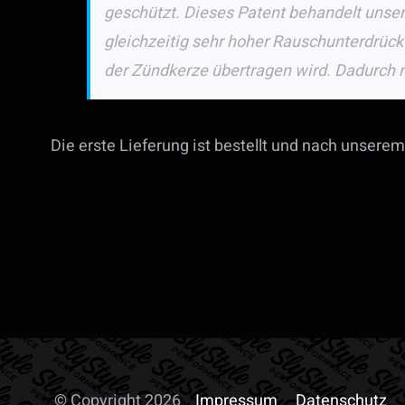
geschützt. Dieses Patent behandelt unse
gleichzeitig sehr hoher Rauschunterdrücku
der Zündkerze übertragen wird. Dadurch r
Die erste Lieferung ist bestellt und nach unser
© Copyright 2026
Impressum
Datenschutz