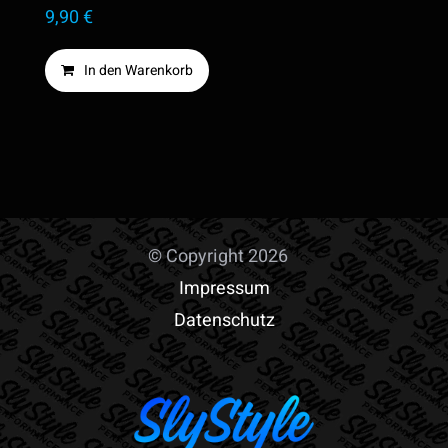
Produktseite
9,90
€
gewählt
In den Warenkorb
werden
© Copyright 2026
Impressum
Datenschutz