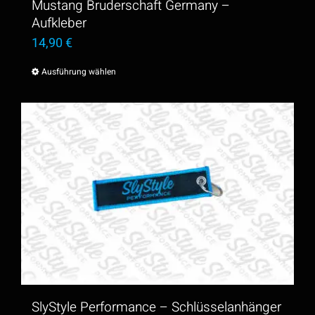
Mustang Bruderschaft Germany –
Produktseite
Aufkleber
14,90
€
gewählt
werden
Ausführung wählen
Dieses
Produkt
weist
mehrere
Varianten
auf.
Die
Optionen
können
auf
der
SlyStyle Performance – Schlüsselanhänger