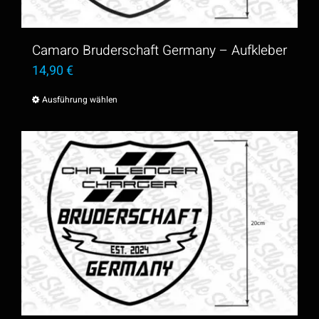
Camaro Bruderschaft Germany – Aufkleber
14,90
€
Ausführung wählen
Dieses
Produkt
weist
mehrere
Varianten
auf.
Die
Optionen
können
auf