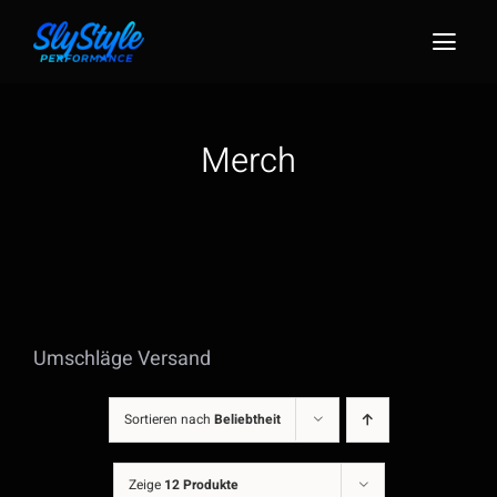
Zum
Inhalt
Togg
springen
Navig
Merch
Umschläge Versand
Sortieren nach
Beliebtheit
Zeige
12 Produkte