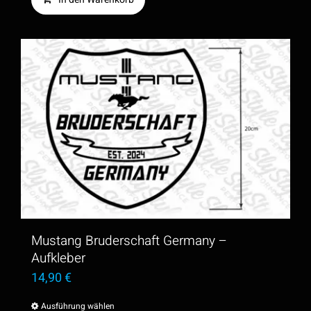
werden
Mustang Bruderschaft Germany –
Aufkleber
14,90
€
Ausführung wählen
Dieses