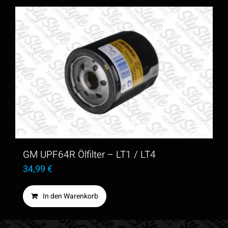
GM UPF64R Ölfilter – LT1 / LT4
34,99
€
In den Warenkorb