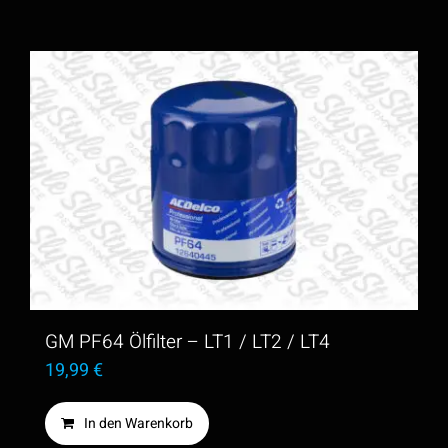
GM PF64 Ölfilter – LT1 / LT2 / LT4
19,99
€
In den Warenkorb