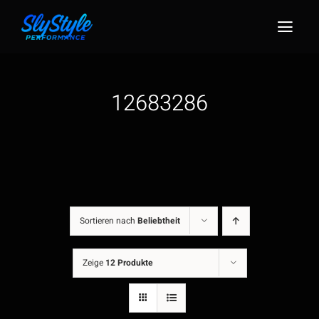
Zum
Inhalt
Togg
springen
Navig
12683286
Sortieren nach
Beliebtheit
Zeige
12 Produkte