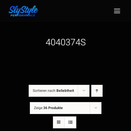
Zum
Inhalt
Togg
springen
Navig
4040374S
Sortieren nach
Beliebtheit
Zeige
36 Produkte