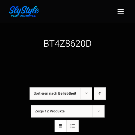
Zum
Inhalt
Togg
springen
Navig
BT4Z8620D
Sortieren nach
Beliebtheit
Zeige
12 Produkte