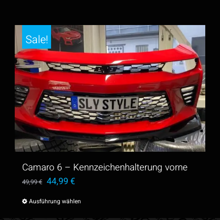
Sale!
Camaro 6 – Kennzeichenhalterung vorne
Ursprünglicher
Aktueller
44,99
€
49,99
€
Preis
Preis
Ausführung wählen
Dieses
war:
ist:
Produkt