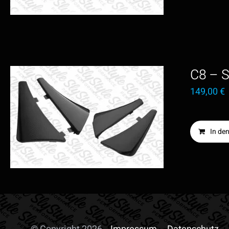
C8 – S
149,00
€
In de