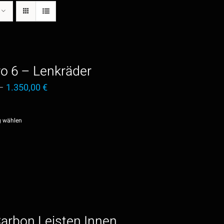
o 6 – Lenkräder
–
1.350,00
€
g wählen
Dieses
Produkt
weist
mehrere
Varianten
auf.
arbon Leisten Innen
Die