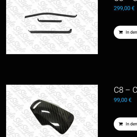
299,00
€
In de
C8 – 
99,00
€
In de