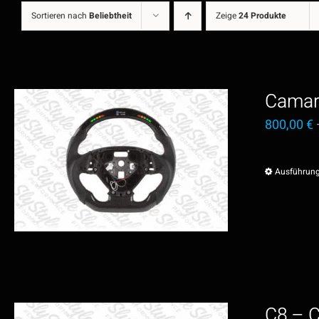
Sortieren nach
Beliebtheit
Zeige
24 Produkte
Camar
800,00
€
Ausführun
C8 – C