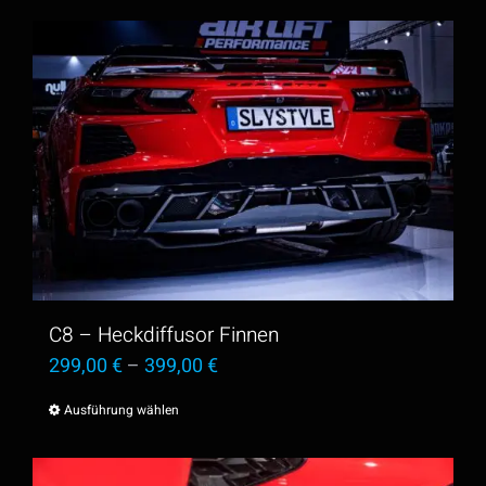
C8 – Heckdiffusor Finnen
299,00
€
–
399,00
€
Ausführung wählen
Dieses
Produkt
weist