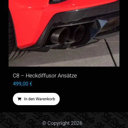
mehrere
Varianten
auf.
Die
Optionen
können
auf
der
C8 – Heckdiffusor Ansätze
Produktseite
499,00
€
gewählt
In den Warenkorb
werden
© Copyright 2026