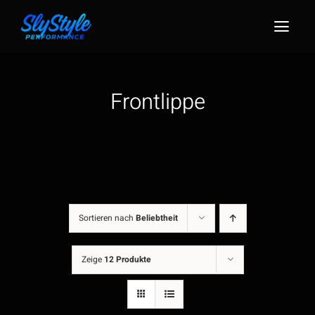
Zum
Inhalt
Togg
springen
Navig
Frontlippe
Sortieren nach
Beliebtheit
Zeige
12 Produkte