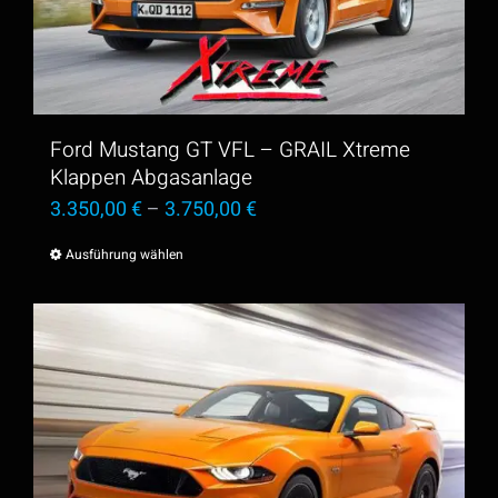
Optionen
können
auf
der
Ford Mustang GT VFL – GRAIL Xtreme
Produktseite
Klappen Abgasanlage
3.350,00
€
–
3.750,00
€
gewählt
werden
Ausführung wählen
Dieses
Produkt
weist
mehrere
Varianten
auf.
Die