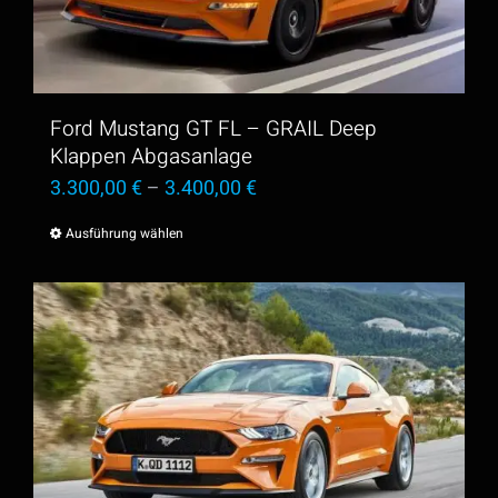
Optionen
können
auf
der
Ford Mustang GT FL – GRAIL Deep
Produktseite
Klappen Abgasanlage
3.300,00
€
–
3.400,00
€
gewählt
werden
Ausführung wählen
Dieses
Produkt
weist
mehrere
Varianten
auf.
Die
Optionen