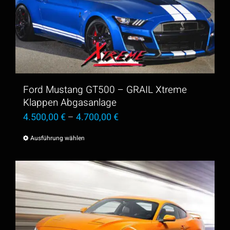
Ford Mustang GT500 – GRAIL Xtreme
Klappen Abgasanlage
4.500,00
€
–
4.700,00
€
Ausführung wählen
Dieses
Produkt
weist
mehrere
Varianten
auf.