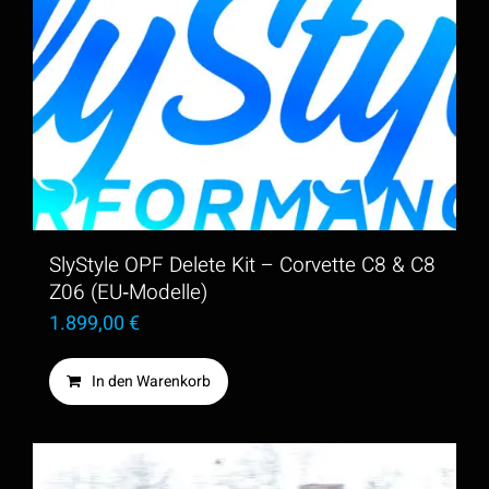
mehrere
Varianten
auf.
Die
Optionen
können
auf
der
SlyStyle OPF Delete Kit – Corvette C8 & C8
Produktseite
Z06 (EU‑Modelle)
1.899,00
€
gewählt
werden
In den Warenkorb