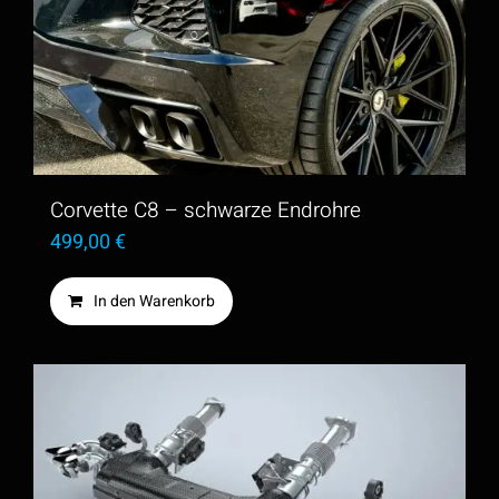
auf.
Die
Optionen
können
auf
der
Corvette C8 – schwarze Endrohre
Produktseite
499,00
€
gewählt
In den Warenkorb
werden