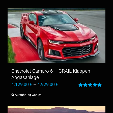
Chevrolet Camaro 6 – GRAIL Klappen
Abgasanlage
4.129,00
€
–
4.929,00
€
Bewertet
Ausführung wählen
Dieses
mit
5.00
von
5
Produkt
weist