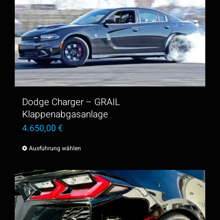
Dodge Charger – GRAIL
Klappenabgasanlage
4.650,00
€
Ausführung wählen
Dieses
Produkt
weist
mehrere
Varianten