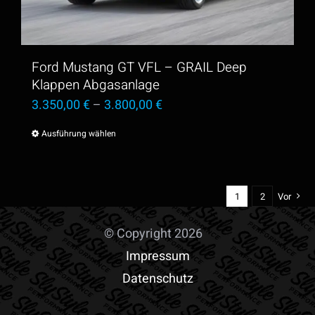
können
auf
der
Ford Mustang GT VFL – GRAIL Deep
Produktseite
Klappen Abgasanlage
3.350,00
€
–
3.800,00
€
gewählt
werden
Ausführung wählen
Dieses
Produkt
weist
1
2
Vor
mehrere
Varianten
© Copyright 2026
auf.
Impressum
Die
Datenschutz
Optionen