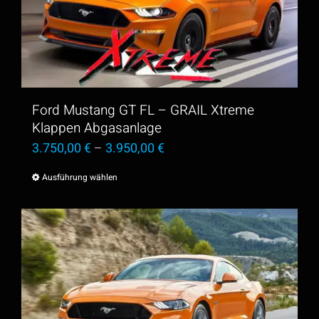
Die
Optionen
können
auf
der
Ford Mustang GT FL – GRAIL Xtreme
Produktseite
Klappen Abgasanlage
3.750,00
€
–
3.950,00
€
gewählt
werden
Ausführung wählen
Dieses
Produkt
weist
mehrere
Varianten
auf.
Die