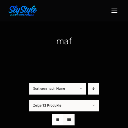
Zum
Inhalt
Togg
springen
Navig
maf
Sortieren nach
Name
Zeige
12 Produkte