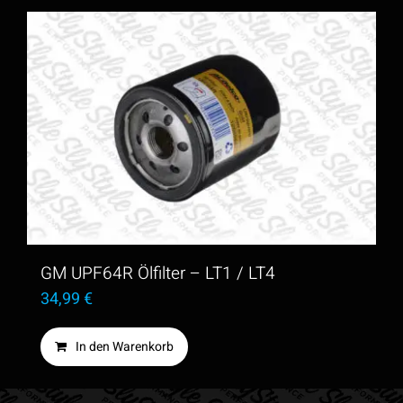
GM UPF64R Ölfilter – LT1 / LT4
34,99
€
In den Warenkorb