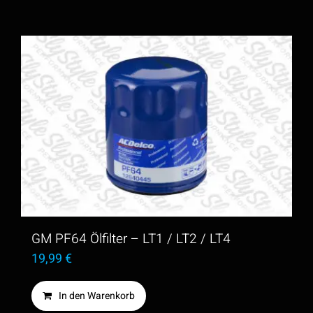
GM PF64 Ölfilter – LT1 / LT2 / LT4
19,99
€
In den Warenkorb