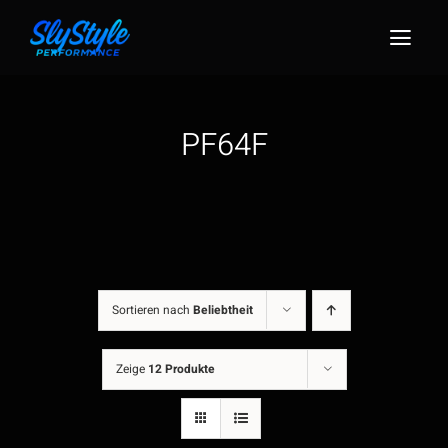
Zum
Inhalt
Togg
springen
Navig
PF64F
Sortieren nach
Beliebtheit
Zeige
12 Produkte