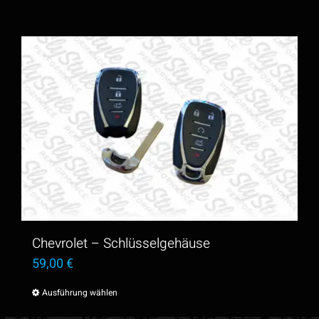
Chevrolet – Schlüsselgehäuse
59,00
€
Ausführung wählen
Dieses