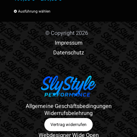
Ausführung wählen
Dieses
Produkt
weist
© Copyright 2026
mehrere
Impressum
Varianten
Datenschutz
auf.
Die
Optionen
können
auf
Allgemeine Geschäftsbedingungen
der
Widerrufsbelehrung
Produktseite
Vertrag widerrufen
gewählt
Webdesigner Wide Open