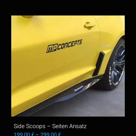
Side Scoops – Seiten Ansatz
199,00
€
–
299,00
€