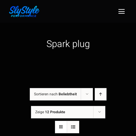
Zum
Inhalt
Togg
springen
Navig
Spark plug
Sortieren nach
Beliebtheit
Zeige
12 Produkte