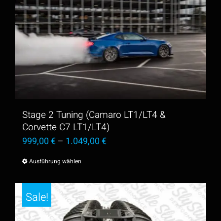
Stage 2 Tuning (Camaro LT1/LT4 &
Corvette C7 LT1/LT4)
999,00
€
–
1.049,00
€
Ausführung wählen
Dieses
Produkt
weist
Sale!
mehrere