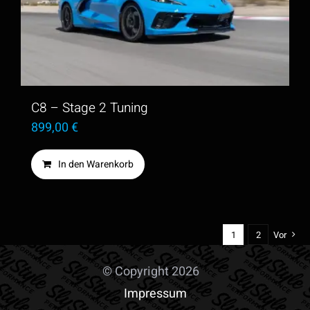
Die
Optionen
können
auf
der
C8 – Stage 2 Tuning
Produktseite
899,00
€
gewählt
In den Warenkorb
werden
1
2
Vor
© Copyright 2026
Impressum