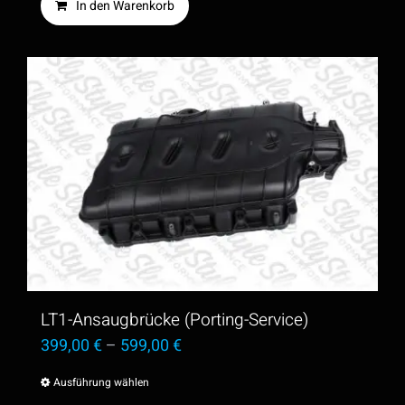
In den Warenkorb
LT1-Ansaugbrücke (Porting-Service)
399,00
€
–
599,00
€
Ausführung wählen
Dieses