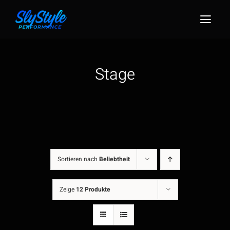
Zum
Inhalt
Togg
springen
Navig
Stage
Sortieren nach
Beliebtheit
Zeige
12 Produkte