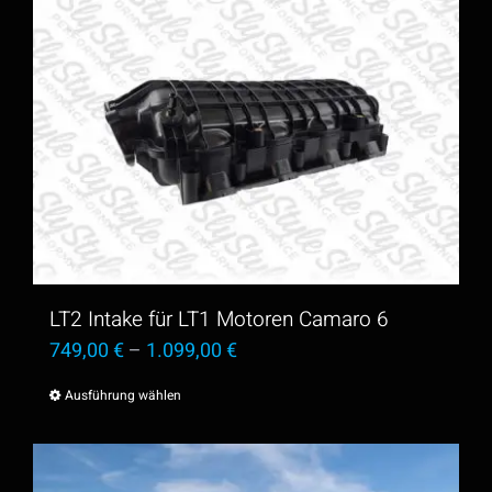
weist
mehrere
Varianten
auf.
Die
Optionen
können
auf
der
LT2 Intake für LT1 Motoren Camaro 6
Produktseite
749,00
€
–
1.099,00
€
gewählt
Ausführung wählen
Dieses
werden
Produkt
weist