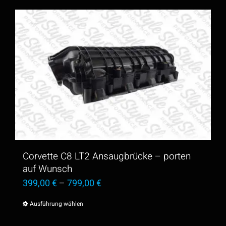
Produkt
weist
mehrere
Varianten
auf.
Die
Optionen
können
auf
der
Corvette C8 LT2 Ansaugbrücke – porten
Produktseite
auf Wunsch
399,00
€
–
799,00
€
gewählt
werden
Ausführung wählen
Dieses
Produkt