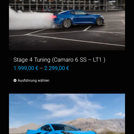
Stage 4 Tuning (Camaro 6 SS – LT1 )
1.999,00
€
–
2.299,00
€
Ausführung wählen
Dieses
Produkt
weist
mehrere
Varianten
auf.