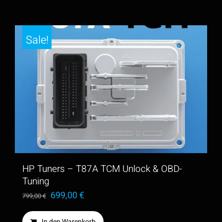
Sale!
HP Tuners – T87A TCM Unlock & OBD-
Tuning
Ursprünglicher
Aktueller
699,00
€
799,00
€
Preis
Preis
In den Warenkorb