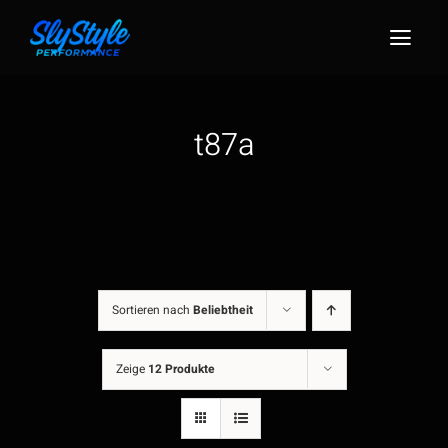
Zum
Inhalt
Togg
springen
Navig
t87a
Sortieren nach
Beliebtheit
Zeige
12 Produkte