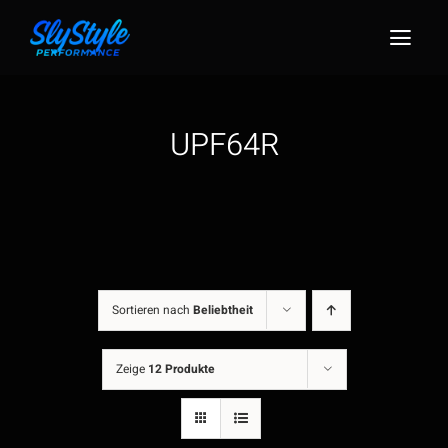
Zum
Inhalt
Togg
springen
Navig
UPF64R
Sortieren nach
Beliebtheit
Zeige
12 Produkte