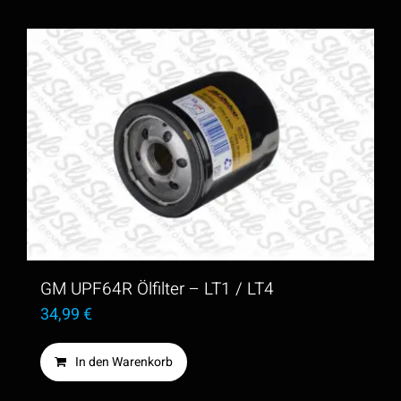
GM UPF64R Ölfilter – LT1 / LT4
34,99
€
In den Warenkorb