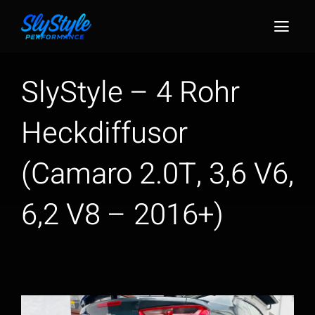
Zum
Inhalt
Togg
springen
Navig
SlyStyle – 4 Rohr
Heckdiffusor
(Camaro 2.0T, 3,6 V6,
6,2 V8 – 2016+)