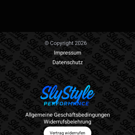
Produkt
weist
mehrere
Varianten
© Copyright 2026
auf.
Impressum
Die
Datenschutz
Optionen
können
auf
der
Produktseite
gewählt
Allgemeine Geschäftsbedingungen
Widerrufsbelehrung
werden
Vertrag widerrufen