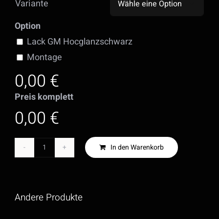
Variante

Option
Lack GM Hocglanzschwarz
Montage
0,00 €
Preis komplett
0,00 €
In den Warenkorb
SlyStyle
-
4
Andere Produkte
Rohr
Heckdiffusor