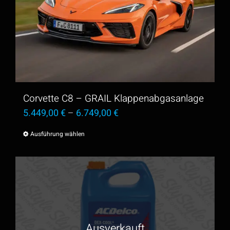
Corvette C8 – GRAIL Klappenabgasanlage
5.449,00
€
–
6.749,00
€
Ausführung wählen
Dieses
Produkt
weist
mehrere
Varianten
auf.