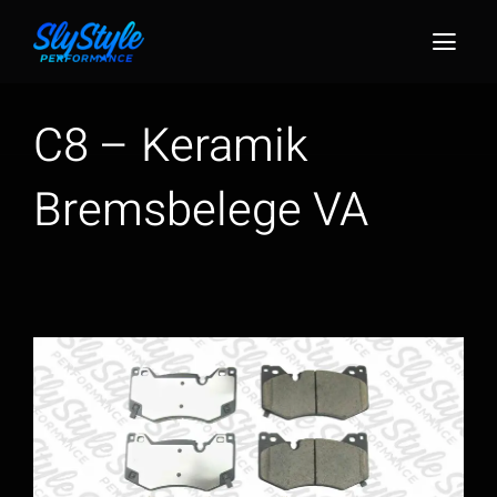
Zum
Inhalt
Togg
springen
Navig
C8 – Keramik
Bremsbelege VA