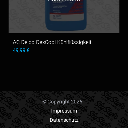
Die
Optionen
können
auf
der
AC Delco DexCool Kühlflüssigkeit
Produktseite
49,99
€
gewählt
werden
© Copyright 2026
Impressum
Datenschutz