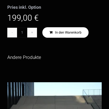
Pries inkl. Option
199,00 €
In den Warenkorb
C8
-
Keramik
Andere Produkte
Bremsbelege
VA
Menge