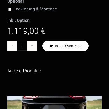
Optional
Lackierung & Montage
inkl. Option
1.119,00 €
In den Warenkorb
Charger
SRT
Style
Andere Produkte
-
Heckstossstange
Menge