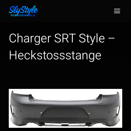
Zum
Inhalt
Togg
springen
Navig
Charger SRT Style –
Heckstossstange