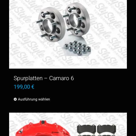
Spurplatten – Camaro 6
199,00
€
Ausführung wählen
Dieses
Produkt
weist
mehrere