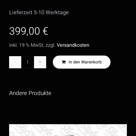
Lieferzeit 5-10 Werktage
399,00
€
inkl. 19 % MwSt.
zzgl.
Versandkosten
In den Warenkorb
Stilllegungssatz
für
elektronische
Andere Produkte
Dämpfer
-
MR
Menge