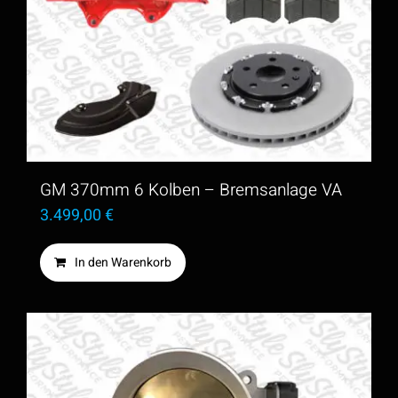
Varianten
auf.
Die
Optionen
können
auf
der
GM 370mm 6 Kolben – Bremsanlage VA
Produktseite
3.499,00
€
gewählt
In den Warenkorb
werden