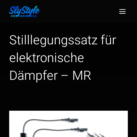
Zum
Inhalt
Togg
springen
Navig
Stilllegungssatz für
elektronische
Dämpfer – MR