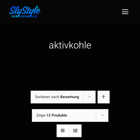
Zum
Inhalt
Togg
springen
Navig
aktivkohle
Sortieren nach
Bewertung
Zeige
12 Produkte