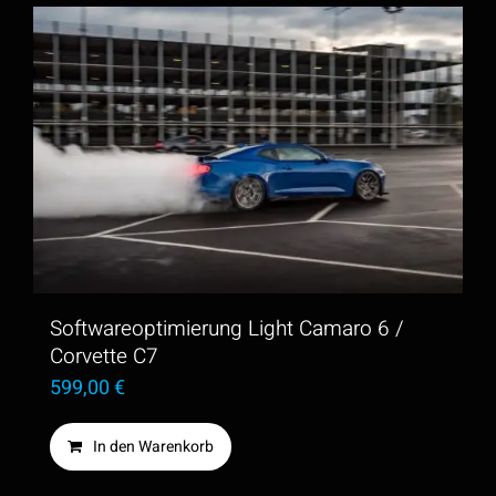
weist
mehrere
Varianten
auf.
Die
Optionen
können
auf
der
Softwareoptimierung Light Camaro 6 /
Produktseite
Corvette C7
599,00
€
gewählt
werden
In den Warenkorb