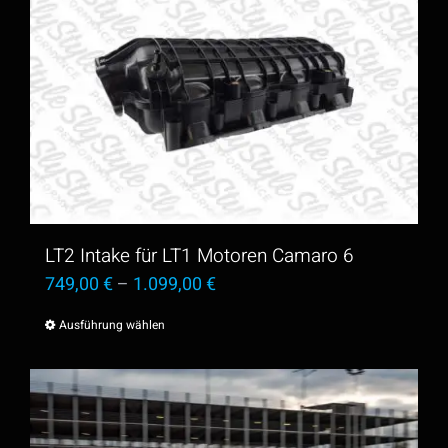
mehrere
Varianten
auf.
Die
Optionen
können
auf
der
LT2 Intake für LT1 Motoren Camaro 6
Produktseite
749,00
€
–
1.099,00
€
gewählt
Ausführung wählen
Dieses
werden
Produkt
weist
mehrere