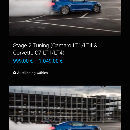
Die
Optionen
können
auf
der
Stage 2 Tuning (Camaro LT1/LT4 &
Produktseite
Corvette C7 LT1/LT4)
999,00
€
–
1.049,00
€
gewählt
werden
Ausführung wählen
Dieses
Produkt
weist
mehrere
Varianten
auf.