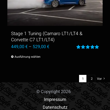
Die
Optionen
können
auf
der
Stage 1 Tuning (Camaro LT1/LT4 &
Produktseite
Corvette C7 LT1/LT4)
449,00
€
–
529,00
€
gewählt
Bewertet
werden
Ausführung wählen
Dieses
mit
5.00
von
5
Produkt
weist
1
2
Vor
mehrere
Varianten
© Copyright 2026
auf.
Impressum
Die
Datenschutz