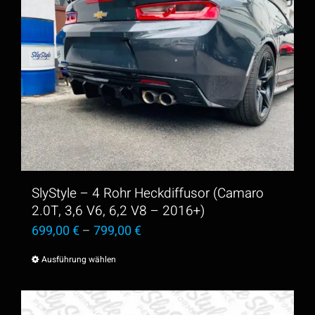
SlyStyle – 4 Rohr Heckdiffusor (Camaro
2.0T, 3,6 V6, 6,2 V8 – 2016+)
699,00
€
–
799,00
€
Ausführung wählen
Dieses
Produkt
weist