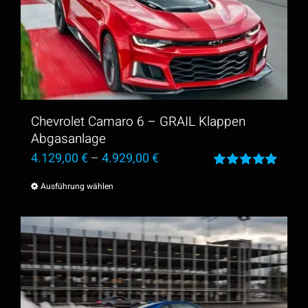
Chevrolet Camaro 6 – GRAIL Klappen
Abgasanlage
4.129,00
€
–
4.929,00
€
Bewertet
Ausführung wählen
Dieses
mit
5.00
von
5
Produkt
weist
mehrere
Varianten
auf.