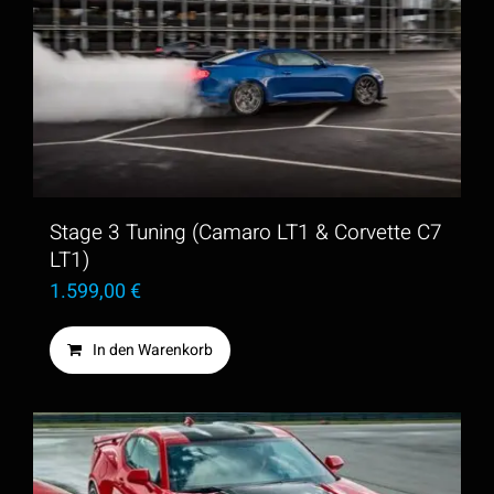
Varianten
auf.
Die
Optionen
können
auf
der
Stage 3 Tuning (Camaro LT1 & Corvette C7
Produktseite
LT1)
1.599,00
€
gewählt
werden
In den Warenkorb