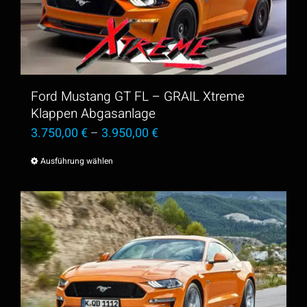
Die
Optionen
können
auf
der
Ford Mustang GT FL – GRAIL Xtreme
Produktseite
Klappen Abgasanlage
3.750,00
€
–
3.950,00
€
gewählt
werden
Ausführung wählen
Dieses
Produkt
weist
mehrere
Varianten
auf.
Die