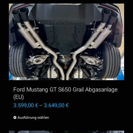
Produkt
weist
mehrere
Varianten
auf.
Die
Optionen
können
auf
der
Ford Mustang GT S650 Grail Abgasanlage
Produktseite
(EU)
3.599,00
€
–
3.649,00
€
gewählt
werden
Ausführung wählen
Dieses
Produkt