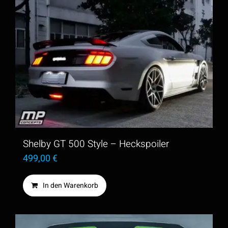
weist
mehrere
Varianten
auf.
Die
Optionen
können
auf
der
Shelby GT 500 Style – Heckspoiler
Produktseite
499,00
€
gewählt
In den Warenkorb
werden