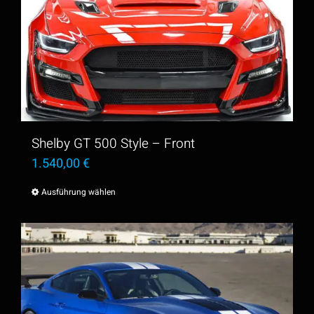
Shelby GT 500 Style – Front
1.540,00
€
Ausführung wählen
Dieses
Produkt
weist
mehrere
Varianten
auf.