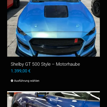
Shelby GT 500 Style – Motorhaube
1.399,00
€
Ausführung wählen
Dieses
Produkt
weist
mehrere