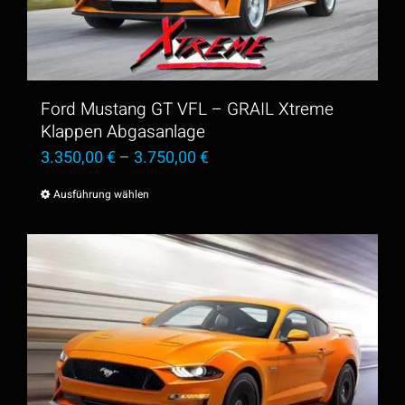
Optionen
können
auf
der
Ford Mustang GT VFL – GRAIL Xtreme
Produktseite
Klappen Abgasanlage
3.350,00
€
–
3.750,00
€
gewählt
werden
Ausführung wählen
Dieses
Produkt
weist
mehrere
Varianten
auf.
Die
Optionen