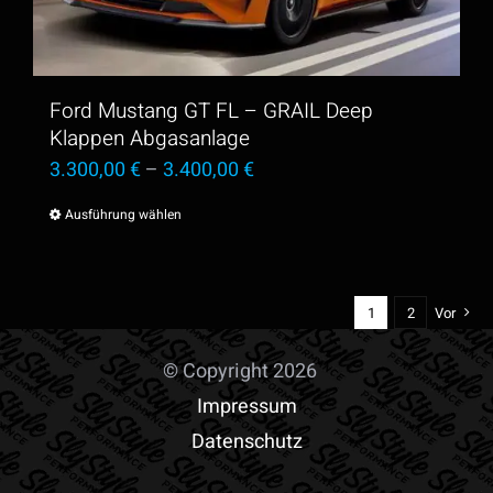
können
auf
der
Ford Mustang GT FL – GRAIL Deep
Produktseite
Klappen Abgasanlage
3.300,00
€
–
3.400,00
€
gewählt
werden
Ausführung wählen
Dieses
Produkt
weist
1
2
Vor
mehrere
Varianten
© Copyright 2026
auf.
Impressum
Die
Datenschutz
Optionen