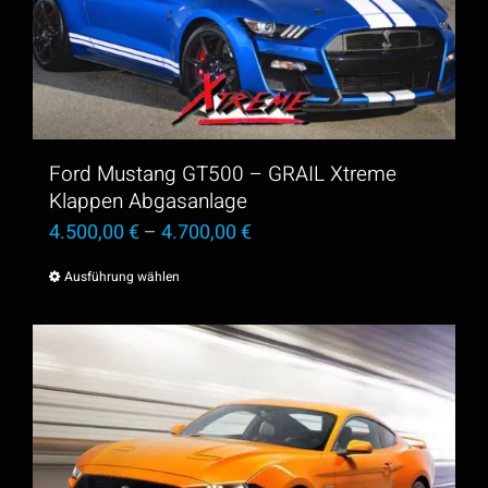
Die
Optionen
können
auf
der
Ford Mustang GT500 – GRAIL Xtreme
Produktseite
Klappen Abgasanlage
4.500,00
€
–
4.700,00
€
gewählt
werden
Ausführung wählen
Dieses
Produkt
weist
mehrere
Varianten
auf.