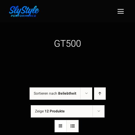
Zum
Inhalt
Togg
springen
Navig
GT500
Sortieren nach
Beliebtheit
Zeige
12 Produkte