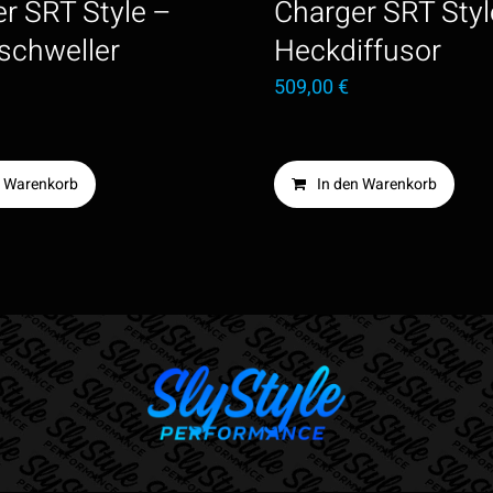
r SRT Style –
Charger SRT Styl
schweller
Heckdiffusor
509,00
€
n Warenkorb
In den Warenkorb