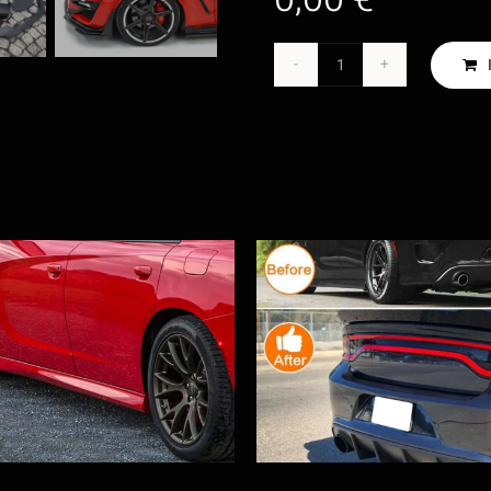
Shelby
GT
500
Style
-
Front
Menge