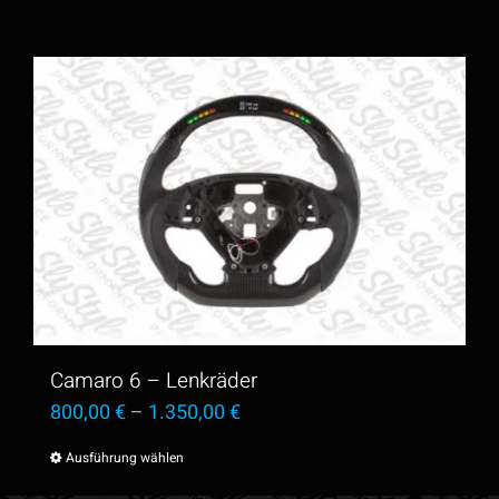
Camaro 6 – Lenkräder
800,00
€
–
1.350,00
€
Ausführung wählen
Dieses