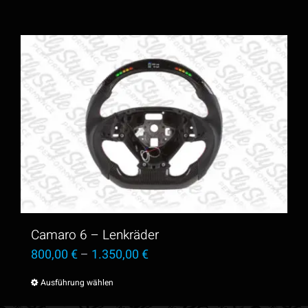
Camaro 6 – Lenkräder
800,00
€
–
1.350,00
€
Ausführung wählen
Dieses