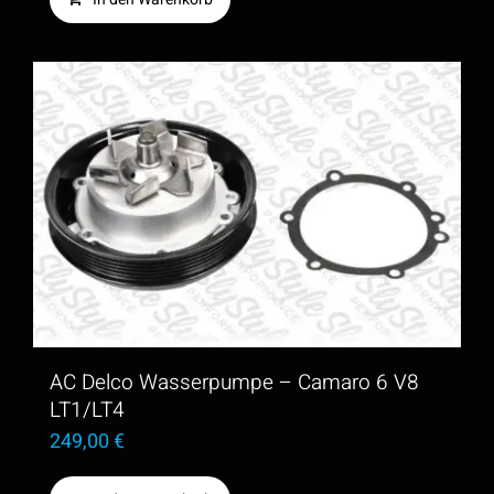
AC Delco Wasserpumpe – Camaro 6 V8
LT1/LT4
249,00
€