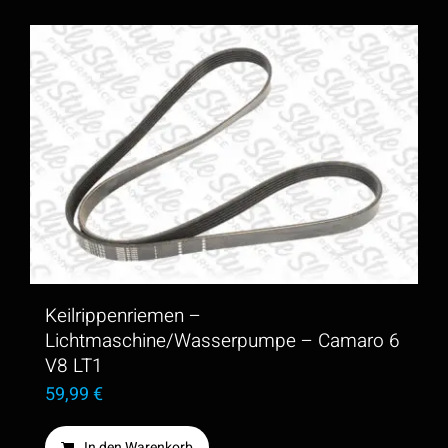
Keilrippenriemen –
Lichtmaschine/Wasserpumpe – Camaro 6
V8 LT1
59,99
€
In den Warenkorb