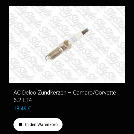
AC Delco Zündkerzen – Camaro/Corvette
6.2 LT4
18,49
€
In den Warenkorb