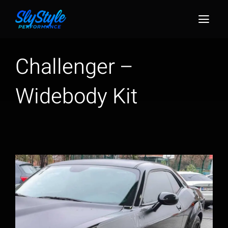
Zum
Inhalt
Togg
springen
Navig
Challenger –
Widebody Kit