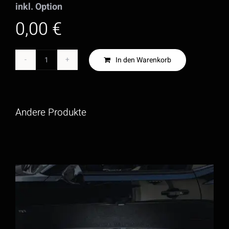
inkl. Option
0,00 €
In den Warenkorb
Challenger
-
Widebody
Andere Produkte
Kit
Menge