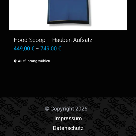
Hood Scoop – Hauben Aufsatz
449,00
€
–
749,00
€
Ausführung wählen
Dieses
Produkt
weist
mehrere
Varianten
© Copyright 2026
auf.
Impressum
Die
Datenschutz
Optionen