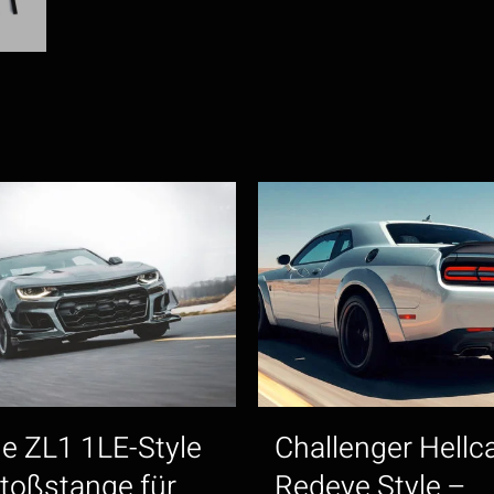
Menge
le ZL1 1LE-Style
Challenger Hellc
toßstange für
Redeye Style –