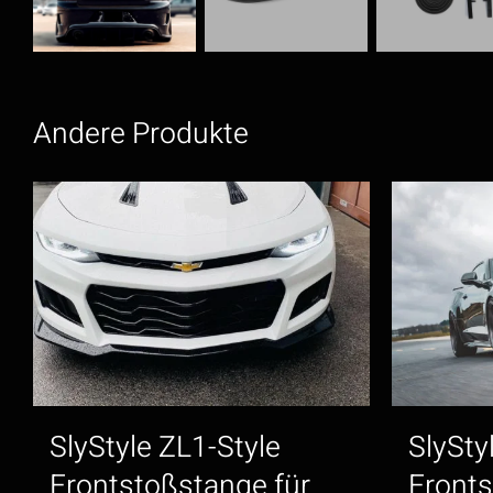
Andere Produkte
SlyStyle ZL1-Style
SlySty
Frontstoßstange für
Fronts