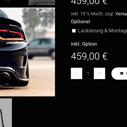
459,00
€
inkl. 19 % MwSt.
zzgl.
Versa
Optional
Lackierung & Montag
inkl. Option
459,00 €
Charger
SRT
V2
Style
-
Heckspoiler