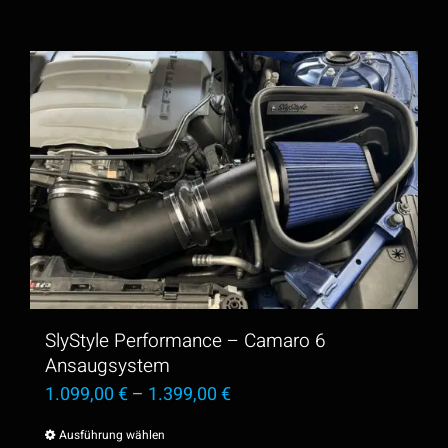
SlyStyle Performance – Camaro 6
Ansaugsystem
1.099,00
€
–
1.399,00
€
Ausführung wählen
Dieses