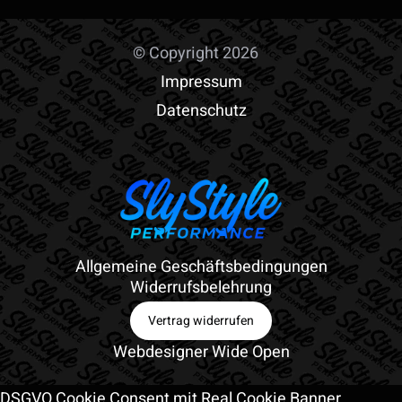
Produkt
weist
© Copyright 2026
mehrere
Impressum
Varianten
Datenschutz
auf.
Die
Optionen
können
auf
Allgemeine Geschäftsbedingungen
der
Widerrufsbelehrung
Produktseite
Vertrag widerrufen
gewählt
Webdesigner Wide Open
werden
DSGVO Cookie Consent mit Real Cookie Banner