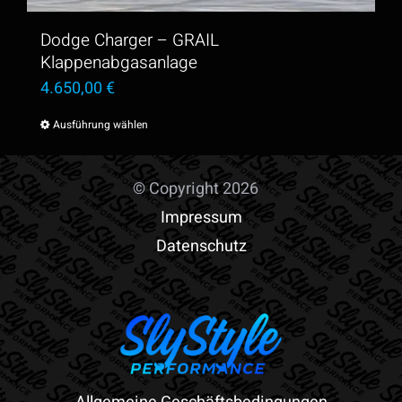
Dodge Charger – GRAIL
Klappenabgasanlage
4.650,00
€
Ausführung wählen
Dieses
Produkt
weist
© Copyright 2026
mehrere
Impressum
Varianten
Datenschutz
auf.
Die
Optionen
können
auf