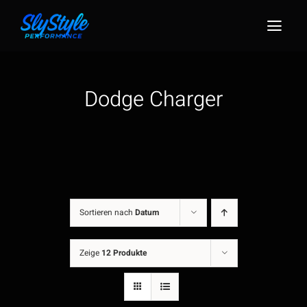
Zum
Inhalt
Togg
springen
Navig
Dodge Charger
Sortieren nach
Datum
Zeige
12 Produkte