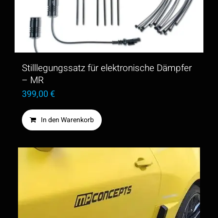
Die
Optionen
können
auf
der
Stilllegungssatz für elektronische Dämpfer
Produktseite
– MR
399,00
€
gewählt
werden
In den Warenkorb