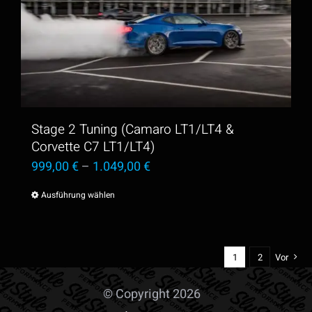
Stage 2 Tuning (Camaro LT1/LT4 &
Corvette C7 LT1/LT4)
999,00
€
–
1.049,00
€
Ausführung wählen
Dieses
Produkt
weist
1
2
Vor
mehrere
Varianten
© Copyright 2026
auf.