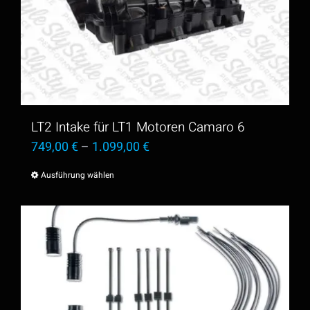
auf.
Die
Optionen
können
auf
der
LT2 Intake für LT1 Motoren Camaro 6
Produktseite
749,00
€
–
1.099,00
€
gewählt
Ausführung wählen
Dieses
werden
Produkt
weist
mehrere
Varianten
auf.