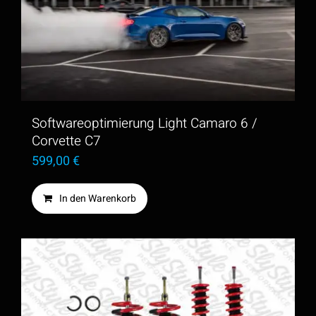
auf.
Die
Optionen
können
auf
der
Softwareoptimierung Light Camaro 6 /
Produktseite
Corvette C7
599,00
€
gewählt
werden
In den Warenkorb