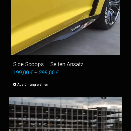
Side Scoops – Seiten Ansatz
199,00
€
–
299,00
€
Ausführung wählen
Dieses
Produkt
weist
mehrere
Varianten