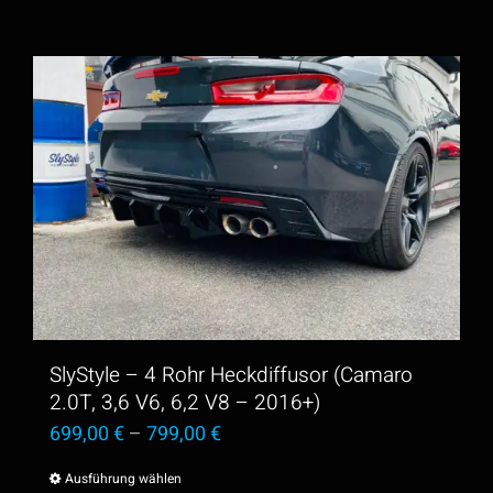
SlyStyle – 4 Rohr Heckdiffusor (Camaro
2.0T, 3,6 V6, 6,2 V8 – 2016+)
699,00
€
–
799,00
€
Ausführung wählen
Dieses