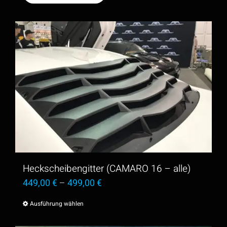
Heckscheibengitter (CAMARO 16 – alle)
449,00
€
–
499,00
€
Ausführung wählen
Dieses
Produkt