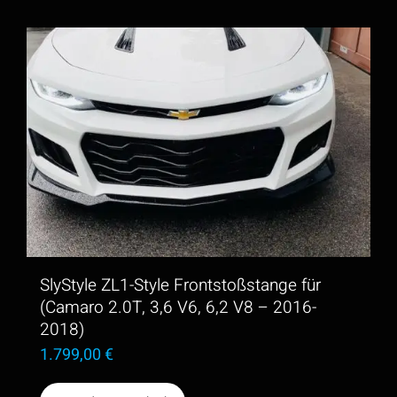
Produkt
weist
mehrere
Varianten
auf.
Die
Optionen
können
auf
der
SlyStyle ZL1-Style Frontstoßstange für
Produktseite
(Camaro 2.0T, 3,6 V6, 6,2 V8 – 2016-
2018)
gewählt
1.799,00
€
werden