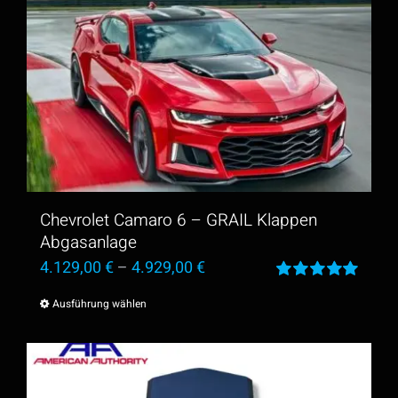
weist
mehrere
Varianten
auf.
Die
Optionen
können
auf
Chevrolet Camaro 6 – GRAIL Klappen
Abgasanlage
der
4.129,00
€
–
4.929,00
€
Produktseite
Bewertet
gewählt
Ausführung wählen
Dieses
mit
5.00
von
5
werden
Produkt
weist
mehrere