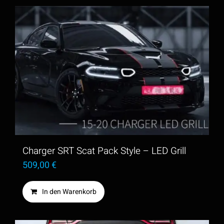
Produkt
weist
mehrere
Varianten
auf.
Die
Optionen
können
auf
der
Charger SRT Scat Pack Style – LED Grill
Produktseite
509,00
€
gewählt
In den Warenkorb
werden