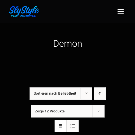
Zum
Inhalt
Togg
springen
Navig
Demon
Sortieren nach
Beliebtheit
Zeige
12 Produkte